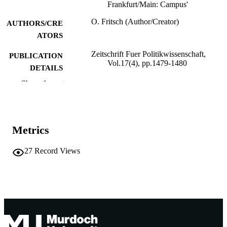
Frankfurt/Main: Campus'
O. Fritsch (Author/Creator)
AUTHORS/CRE
ATORS
Zeitschrift Fuer Politikwissenschaft,
PUBLICATION
Vol.17(4), pp.1479-1480
DETAILS
Show the rest
VS Verlag fur Sozialwissenschaften
PUBLISHER
991005544556907891
IDENTIFIERS
Murdoch University
Metrics
MURDOCH
AFFILIATION
27
Record Views
English
LANGUAGE
Journal article
RESOURCE
TYPE