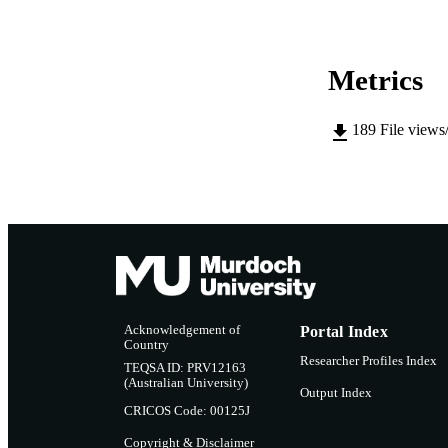
Metrics
189
File views
Acknowledgement of
Portal Index
Country
Researcher Profiles Index
TEQSA ID: PRV12163
(Australian University)
Output Index
CRICOS Code: 00125J
Copyright & Disclaimer