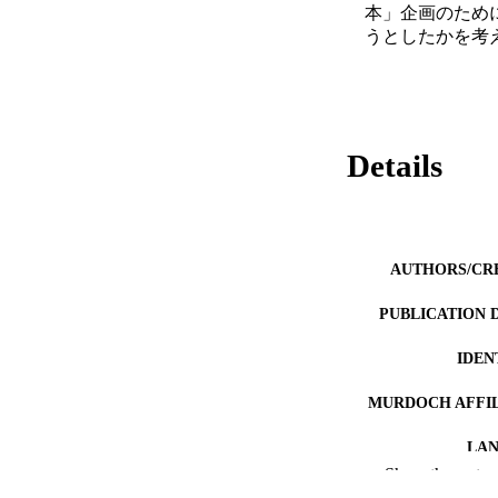
本」企画のため
うとしたかを考
Details
AUTHORS/CR
PUBLICATION 
IDEN
MURDOCH AFFIL
LA
Show the rest
RESOURC