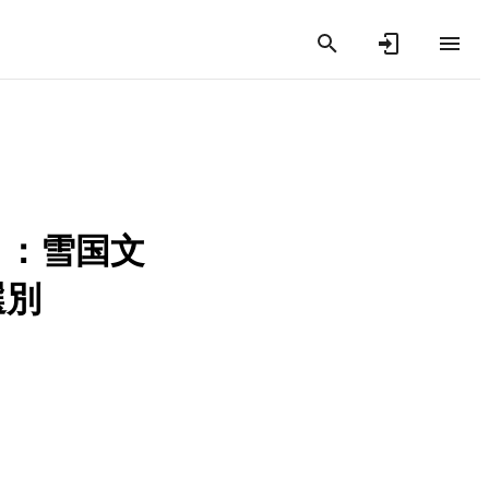
」：雪国文
選別