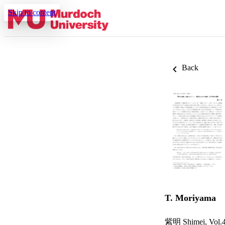
Skip to content
Back
T. Moriyama
紫明 Shimei, Vol.4