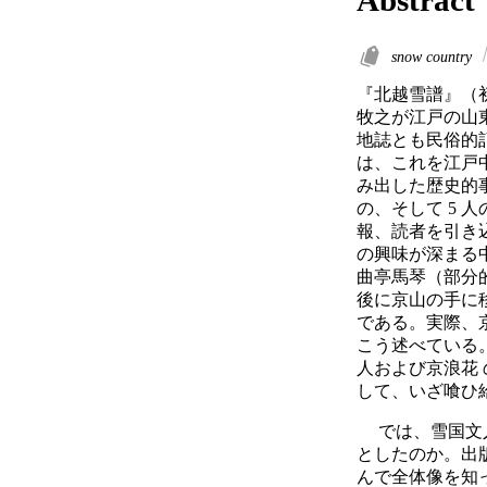
Abstract
snow country
『北越雪譜』（
牧之が江戸の山
地誌とも民俗的
は、これを江戸
み出した歴史的事
の、そして 5
報、読者を引き
の興味が深まる
曲亭馬琴（部分
後に京山の手に
である。実際、
こう述べている
人および京浪花
して、いざ喰ひ給
　 では、雪国
としたのか。出
んで全体像を知