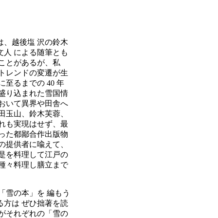
、越後塩 沢の鈴木
人 による随筆とも
ことがあるが、私
トレンドの変遷が生
るまでの 40 年
に盛り込まれた雪国情
において異界や田舎へ
田玉山、鈴木芙蓉、
れも実現はせず、最
った都鄙合作出版物
の提供者に喩えて、
是を料理して江戸の
種々料理し膳立まで
「雪の本」を 編もう
方は ぜひ拙著を読
がそれぞれの「雪の