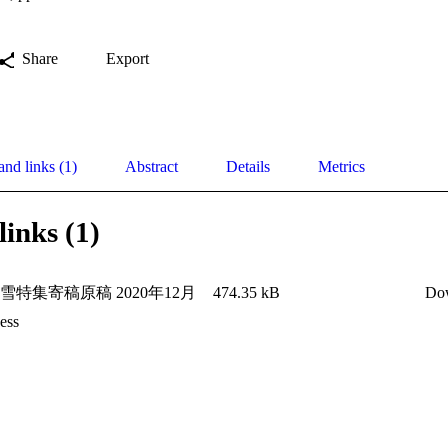
Share
Export
and links (1)
Abstract
Details
Metrics
links (1)
雪特集寄稿原稿 2020年12月
474.35 kB
Do
ess