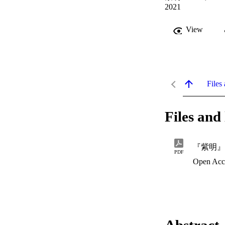
2021
View
Files 
Files and 
『紫明』
PDF
Open Acc