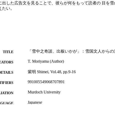
に出した広告文を見ることで、彼らが何をもって読者の 目を雪
えたい。
「雪中之奇談、出板いかが」：雪国文人からの
TITLE
T. Moriyama (Author)
EATORS
紫明 Shimei, Vol.48, pp.9-16
DETAILS
991005549068707891
TIFIERS
Murdoch University
IATION
Japanese
NGUAGE
Magazine article
E TYPE