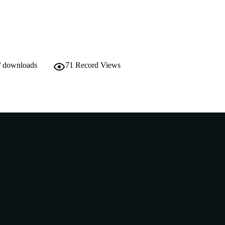
/ downloads
71
Record Views