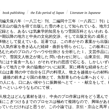
book publishing
the Edo period of Japan
Literature in Japanese
初編天保八年〈一八三七〉刊、二編同十三年〈一八四二〉刊）は
東京山の協力を得て出版した雪の本として知られている。地方文
記録とも、あるいは気象学的知見をもつ雪国百科ともいわれ る
中期以降の地方と中央の文化的交渉、そして出版文化の 成長と
物として捉えている。近著では、この本がその 素案から出版に至
 人の人気作家を巻き込んだ経緯・曲折を明ら かにし、この板本
込むためのプロのノウハウや仕掛け を分析した 1 。文芸作品
中で、雪国文人牧之が発した 問い合わせに対し、山東京伝、岡
的には十返舎一九も） がそれぞれの思惑で応じる。しかしいず
移って地方と中 央の協働がついに結実。実に稀有な経緯をたど
京山は書 簡の中で自分を江戸の料理人、牧之を越後からの材料
。 越後の鈴木より国の名物とて、魚類青ものを山東へおくり、
 の人にも、口にあい候やうに振舞候へとて・・・献立をして、
 へといふやうなものにて候 。
文人牧之はどんな素材を送り、中央のプロ作家は何をどう選んで
版にこぎつけるまでのプロセスは極めて複雑なので、興味がある
っていただければと思うが、この小論では、京伝・京山と馬琴 